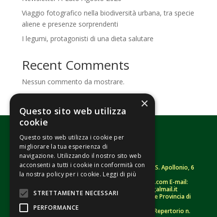
Viaggio fotografico nella biodiversità urbana, tra specie
aliene e presenze sorprendenti
I legumi, protagonisti di una dieta salutare
Recent Comments
Nessun commento da mostrare.
×
Questo sito web utilizza
cookie
Questo sito web utilizza i cookie per
migliorare la tua esperienza di
navigazione. Utilizzando il nostro sito web
acconsenti a tutti i cookie in conformità con
Fondazione Senza Frontiere – ETS |
Strada S. Apollonio, 6
la nostra policy per i cookie.
Leggi di più
– 46042 Castel Goffredo (MN)
Tel.
0376/781314
– Sito: www.senzafrontiere.com E-mail:
tenuapol@gmail.com
– Pec:
tenuapol@legalmail.it
STRETTAMENTE NECESSARI
C. F.
90008460207
– Registro persone giuridiche Provincia di
Mantova n. 243 (sospeso)
PERFORMANCE
Registro Unico Nazionale del Terzo Settore – Repertorio n.