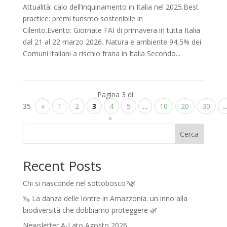
Attualità: calo dell’inquinamento in Italia nel 2025.Best
practice: premi turismo sostenibile in
Cilento.Evento: Giornate FAI di primavera in tutta Italia
dal 21 al 22 marzo 2026. Natura e ambiente 94,5% dei
Comuni italiani a rischio frana in Italia Secondo...
Pagina 3 di
35
«
1
2
3
4
5
...
10
20
30
...
»
Cerca
Recent Posts
Chi si nasconde nel sottobosco?🌿
🦦 La danza delle lontre in Amazzonia: un inno alla
biodiversità che dobbiamo proteggere 🌿
Newsletter A-Lato Agosto 2026