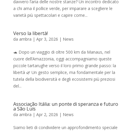
davvero l’aria delle nostre stanze? Un incontro dedicato
a chi ama il pollice verde, per imparare a scegliere le
varietà più spettacolari e capire come...
Verso la libertà!
da
ambra
|
Apr 3, 2026
|
News
🐢 Dopo un viaggio di oltre 500 km da Manaus, nel
cuore dell’Amazzonia, oggi accompagniamo queste
piccole tartarughe verso il loro primo grande passo: la
libertà 🌿 Un gesto semplice, ma fondamentale per la
tutela della biodiversità e degli ecosistemi più preziosi
del...
Associação Itália: un ponte di speranza e futuro
a São Luís
da
ambra
|
Apr 2, 2026
|
News
Siamo lieti di condividere un approfondimento speciale