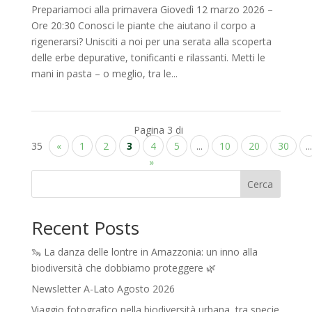
Prepariamoci alla primavera Giovedì 12 marzo 2026 –
Ore 20:30 Conosci le piante che aiutano il corpo a
rigenerarsi? Unisciti a noi per una serata alla scoperta
delle erbe depurative, tonificanti e rilassanti. Metti le
mani in pasta – o meglio, tra le...
Pagina 3 di
35
«
1
2
3
4
5
...
10
20
30
...
»
Cerca
Recent Posts
🦦 La danza delle lontre in Amazzonia: un inno alla
biodiversità che dobbiamo proteggere 🌿
Newsletter A-Lato Agosto 2026
Viaggio fotografico nella biodiversità urbana, tra specie