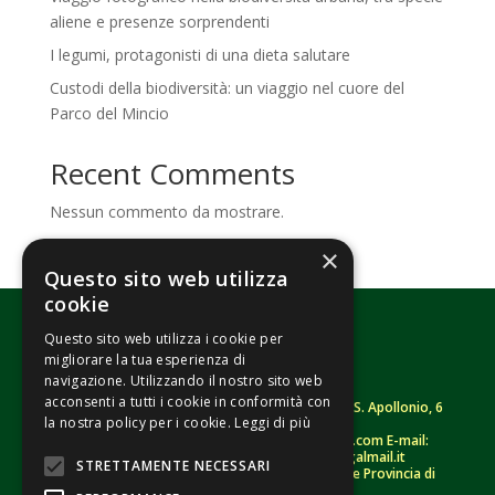
aliene e presenze sorprendenti
I legumi, protagonisti di una dieta salutare
Custodi della biodiversità: un viaggio nel cuore del
Parco del Mincio
Recent Comments
Nessun commento da mostrare.
×
Questo sito web utilizza
cookie
Questo sito web utilizza i cookie per
migliorare la tua esperienza di
navigazione. Utilizzando il nostro sito web
acconsenti a tutti i cookie in conformità con
Fondazione Senza Frontiere – ETS |
Strada S. Apollonio, 6
la nostra policy per i cookie.
Leggi di più
– 46042 Castel Goffredo (MN)
Tel.
0376/781314
– Sito: www.senzafrontiere.com E-mail:
tenuapol@gmail.com
– Pec:
tenuapol@legalmail.it
STRETTAMENTE NECESSARI
C. F.
90008460207
– Registro persone giuridiche Provincia di
Mantova n. 243 (sospeso)