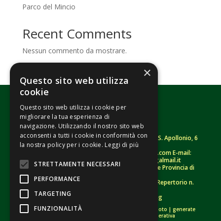
Parco del Mincio
Recent Comments
Nessun commento da mostrare.
×
Questo sito web utilizza
cookie
Questo sito web utilizza i cookie per
migliorare la tua esperienza di
navigazione. Utilizzando il nostro sito web
acconsenti a tutti i cookie in conformità con
Fondazione Senza Frontiere – ETS |
Strada S. Apollonio, 6
la nostra policy per i cookie.
Leggi di più
– 46042 Castel Goffredo (MN)
Tel.
0376/781314
– Sito: www.senzafrontiere.com E-mail:
tenuapol@gmail.com
– Pec:
tenuapol@legalmail.it
STRETTAMENTE NECESSARI
C. F.
90008460207
– Registro persone giuridiche Provincia di
Mantova n. 243 (sospeso)
PERFORMANCE
Registro Unico Nazionale del Terzo Settore – Repertorio n.
155009 (RUNTS)
TARGETING
Informativa Privacy
–
Whistleblowing
FUNZIONALITÀ
Crediti immagini:
di proprietà esclusiva |
bigstockphoto
|
generate
tramite modelli di Intelligenza Artificiale Generativa