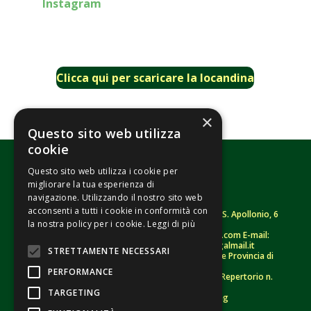
Instagram
Clicca qui per scaricare la locandina
×
Questo sito web utilizza
cookie
Questo sito web utilizza i cookie per
migliorare la tua esperienza di
navigazione. Utilizzando il nostro sito web
acconsenti a tutti i cookie in conformità con
Fondazione Senza Frontiere – ETS |
Strada S. Apollonio, 6
la nostra policy per i cookie.
Leggi di più
– 46042 Castel Goffredo (MN)
Tel.
0376/781314
– Sito: www.senzafrontiere.com E-mail:
tenuapol@gmail.com
– Pec:
tenuapol@legalmail.it
STRETTAMENTE NECESSARI
C. F.
90008460207
– Registro persone giuridiche Provincia di
Mantova n. 243 (sospeso)
PERFORMANCE
Registro Unico Nazionale del Terzo Settore – Repertorio n.
155009 (RUNTS)
TARGETING
Informativa Privacy
–
Whistleblowing