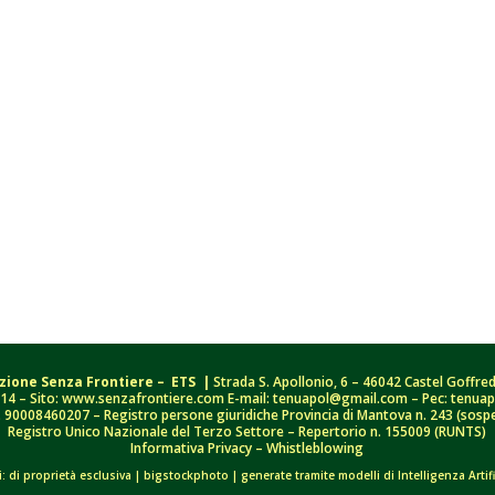
zione Senza Frontiere – ETS |
Strada S. Apollonio, 6 – 46042 Castel Goffre
314
– Sito: www.senzafrontiere.com E-mail:
tenuapol@gmail.com
– Pec:
tenuap
.
90008460207
– Registro persone giuridiche Provincia di Mantova n. 243 (sosp
Registro Unico Nazionale del Terzo Settore – Repertorio n. 155009 (RUNTS)
Informativa Privacy
–
Whistleblowing
i:
di proprietà esclusiva |
bigstockphoto
|
generate tramite modelli di Intelligenza Artif