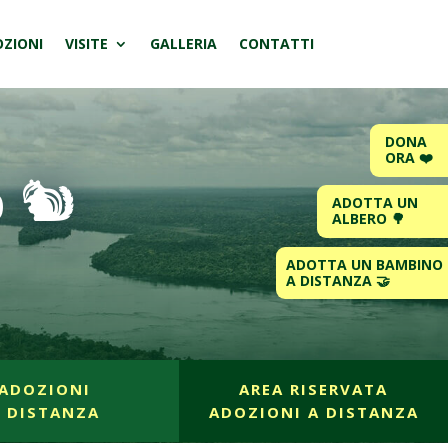
ZIONI
VISITE
GALLERIA
CONTATTI
DONA
ORA ❤️
 🐿️
ADOTTA UN
ALBERO 🌳
ADOTTA UN BAMBINO
A DISTANZA 🤝
ADOZIONI
AREA RISERVATA
A DISTANZA
ADOZIONI A DISTANZA