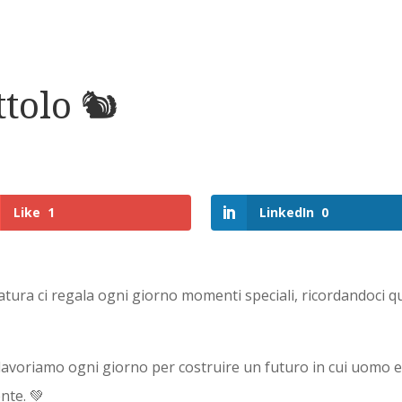
tolo 🐿️
Like
1
LinkedIn
0
atura ci regala ogni giorno momenti speciali, ricordandoci qu
avoriamo ogni giorno per costruire un futuro in cui uomo e 
nte. 💚