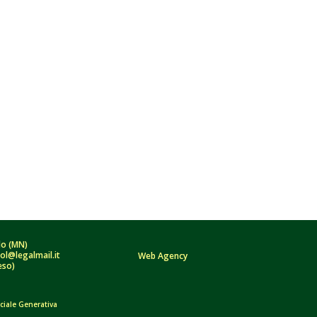
do (MN)
ol@legalmail.it
Web Agency
eso)
iciale Generativa