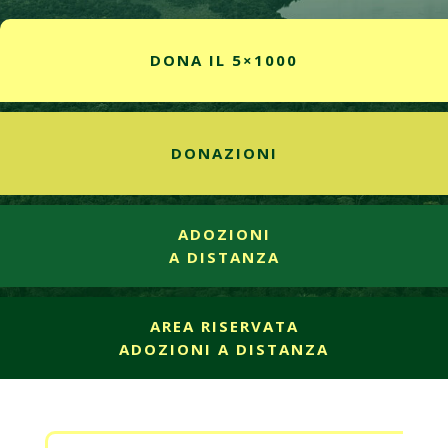
DONA IL 5×1000
DONAZIONI
ADOZIONI
A DISTANZA
AREA RISERVATA
ADOZIONI A DISTANZA