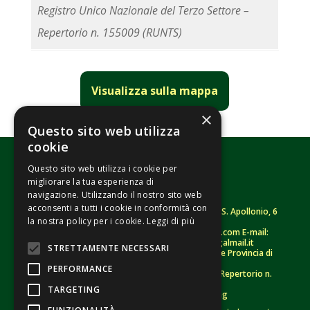
Registro Unico Nazionale del Terzo Settore –
Repertorio n. 155009 (RUNTS)
Visualizza sulla mappa
×
Questo sito web utilizza
cookie
Questo sito web utilizza i cookie per
migliorare la tua esperienza di
navigazione. Utilizzando il nostro sito web
acconsenti a tutti i cookie in conformità con
Fondazione Senza Frontiere – ETS |
Strada S. Apollonio, 6
la nostra policy per i cookie.
Leggi di più
– 46042 Castel Goffredo (MN)
Tel.
0376/781314
– Sito: www.senzafrontiere.com E-mail:
tenuapol@gmail.com
– Pec:
tenuapol@legalmail.it
STRETTAMENTE NECESSARI
C. F.
90008460207
– Registro persone giuridiche Provincia di
Mantova n. 243 (sospeso)
PERFORMANCE
Registro Unico Nazionale del Terzo Settore – Repertorio n.
155009 (RUNTS)
TARGETING
Informativa Privacy
–
Whistleblowing