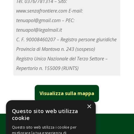
Tel. 0376/781314 – Sito:
www.senzafrontiere.com E-mail:
tenuapol@gmail.com – PEC:
tenuapol@legalmail.it
C. F. 90008460207 – Registro persone giuridiche
Provincia di Mantova n. 243 (sospeso)
Registro Unico Nazionale del Terzo Settore –
Repertorio n. 155009 (RUNTS)
Visualizza sulla mappa
×
Questo sito web utilizza
cookie
Questo sito web utilizza i cookie per
migliorare la tua esperienza di