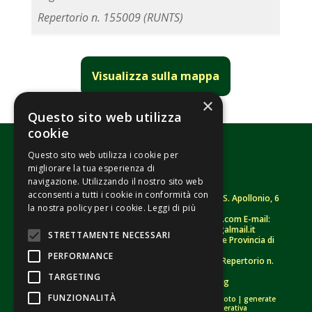
Repertorio n. 155009 (RUNTS)
Visualizza sulla mappa
×
Questo sito web utilizza
cookie
Questo sito web utilizza i cookie per
migliorare la tua esperienza di
navigazione. Utilizzando il nostro sito web
acconsenti a tutti i cookie in conformità con
Fondazione Senza Frontiere – ETS |
Strada S. Apollonio, 6
la nostra policy per i cookie.
Leggi di più
– 46042 Castel Goffredo (MN)
Tel.
0376/781314
– Sito: www.senzafrontiere.com E-mail:
tenuapol@gmail.com
– Pec:
tenuapol@legalmail.it
STRETTAMENTE NECESSARI
C. F.
90008460207
– Registro persone giuridiche Provincia di
Mantova n. 243 (sospeso)
PERFORMANCE
Registro Unico Nazionale del Terzo Settore – Repertorio n.
155009 (RUNTS)
TARGETING
Informativa Privacy
–
Whistleblowing
FUNZIONALITÀ
Crediti immagini:
di proprietà esclusiva |
bigstockphoto
|
generate
tramite modelli di Intelligenza Artificiale Generativa