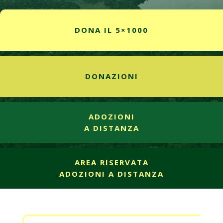
DONA IL 5×1000
DONAZIONI
ADOZIONI
A DISTANZA
AREA RISERVATA
ADOZIONI A DISTANZA