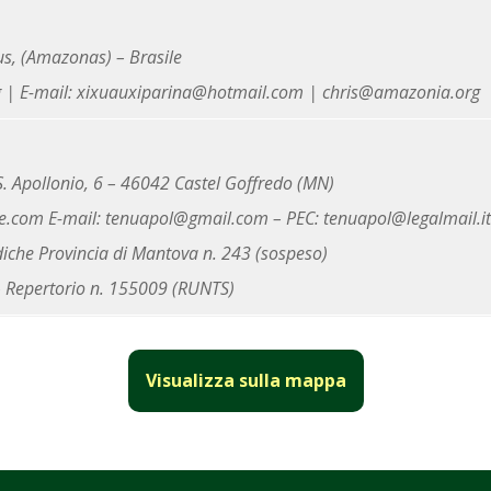
s, (Amazonas) – Brasile
 | E-mail: xixuauxiparina@hotmail.com | chris@amazonia.org
S. Apollonio, 6 – 46042 Castel Goffredo (MN)
re.com E-mail: tenuapol@gmail.com – PEC: tenuapol@legalmail.i
diche Provincia di Mantova n. 243 (sospeso)
 – Repertorio n. 155009 (RUNTS)
Visualizza sulla mappa