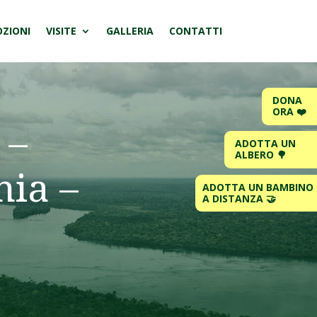
ZIONI
VISITE
GALLERIA
CONTATTI
DONA
ORA ❤️
 –
ADOTTA UN
ALBERO 🌳
ia –
ADOTTA UN BAMBINO
A DISTANZA 🤝