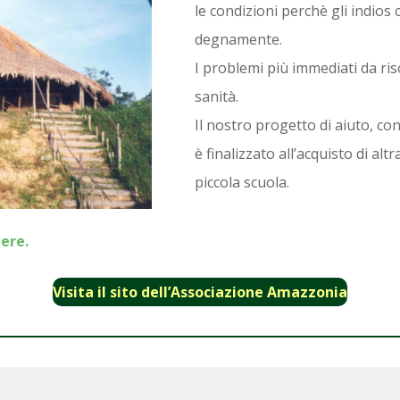
le condizioni perchè gli indios
degnamente.
I problemi più immediati da ris
sanità.
Il nostro progetto di aiuto, co
è finalizzato all’acquisto di al
piccola scuola.
bere.
Visita il sito dell’Associazione Amazzonia