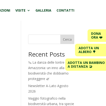
ZIONI
VISITE
GALLERIA
CONTATTI
DONA
ORA ❤️
Cerca
ADOTTA UN
ALBERO 🌳
Recent Posts
🦦 La danza delle lontre in
ADOTTA UN BAMBINO
A DISTANZA 🤝
Amazzonia: un inno alla
biodiversità che dobbiamo
proteggere 🌿
Newsletter A-Lato Agosto
2026
Viaggio fotografico nella
biodiversità urbana, tra specie
e…