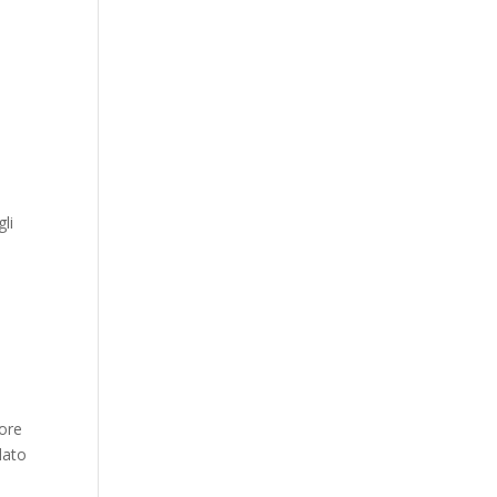
l
li
 ore
ndato