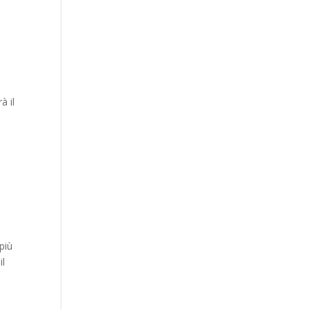
à il
più
il