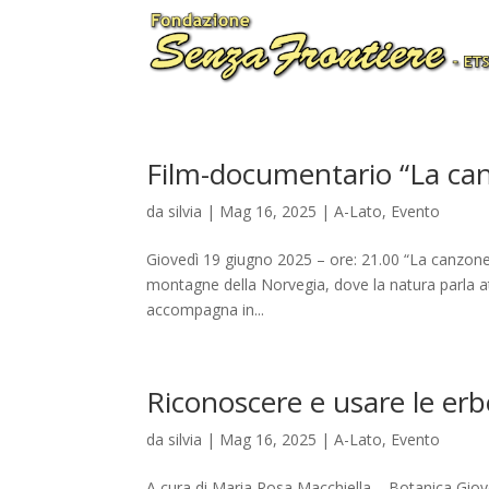
Film-documentario “La can
da
silvia
|
Mag 16, 2025
|
A-Lato
,
Evento
Giovedì 19 giugno 2025 – ore: 21.00 “La canzone d
montagne della Norvegia, dove la natura parla attr
accompagna in...
Riconoscere e usare le er
da
silvia
|
Mag 16, 2025
|
A-Lato
,
Evento
A cura di Maria Rosa Macchiella – Botanica Giov