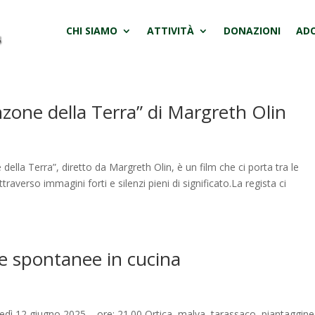
CHI SIAMO
ATTIVITÀ
DONAZIONI
ADO
zone della Terra” di Margreth Olin
ella Terra”, diretto da Margreth Olin, è un film che ci porta tra le
averso immagini forti e silenzi pieni di significato.La regista ci
be spontanee in cucina
edì 12 giugno 2025 – ore: 21.00 Ortica, malva, tarassaco, piantaggin