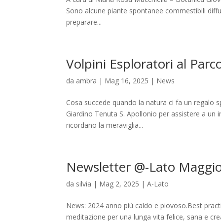
Sono alcune piante spontanee commestibili diffus
preparare...
Volpini Esploratori al Parc
da
ambra
|
Mag 16, 2025
|
News
Cosa succede quando la natura ci fa un regalo sp
Giardino Tenuta S. Apollonio per assistere a un i
ricordano la meraviglia...
Newsletter @-Lato Maggi
da
silvia
|
Mag 2, 2025
|
A-Lato
News: 2024 anno più caldo e piovoso.Best practic
meditazione per una lunga vita felice, sana e cre