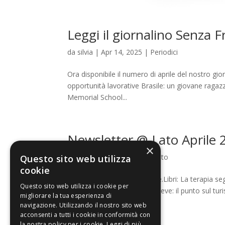
Leggi il giornalino Senza 
da
silvia
|
Apr 14, 2025
|
Periodici
Ora disponibile il numero di aprile del nostro gio
opportunità lavorative Brasile: un giovane ragazz
Memorial School...
Newsletter @-Lato Aprile 
×
da
silvia
|
Apr 1, 2025
|
A-Lato
Questo sito web utilizza
cookie
News: montagne senza neve.Libri: La terapia segr
Questo sito web utilizza i cookie per
ambiente Montagne senza neve: il punto sul turis
migliorare la tua esperienza di
nuovo rapporto di...
navigazione. Utilizzando il nostro sito web
acconsenti a tutti i cookie in conformità con
la nostra policy per i cookie.
Leggi di più