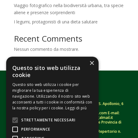
Viaggio fotografico nella biodiversità urbana, tra specie
aliene e presenze sorprendenti
I legumi, protagonisti di una dieta salutare
Recent Comments
Nessun commento da mostrare.
×
Questo sito web utilizza
cookie
Questo sito web utilizza i cookie per
migliorare la tua esperienza di
navigazione. Utilizzando il nostro sito web
acconsenti a tutti i cookie in conformità con
Fondazione Senza Frontiere – ETS |
Strada S. Apollonio, 6
la nostra policy per i cookie.
Leggi di più
– 46042 Castel Goffredo (MN)
Tel.
0376/781314
– Sito: www.senzafrontiere.com E-mail:
tenuapol@gmail.com
– Pec:
tenuapol@legalmail.it
STRETTAMENTE NECESSARI
C. F.
90008460207
– Registro persone giuridiche Provincia di
Mantova n. 243 (sospeso)
PERFORMANCE
Registro Unico Nazionale del Terzo Settore – Repertorio n.
155009 (RUNTS)