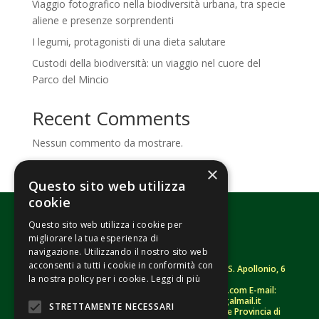
Viaggio fotografico nella biodiversità urbana, tra specie
aliene e presenze sorprendenti
I legumi, protagonisti di una dieta salutare
Custodi della biodiversità: un viaggio nel cuore del
Parco del Mincio
Recent Comments
Nessun commento da mostrare.
×
Questo sito web utilizza
cookie
Questo sito web utilizza i cookie per
migliorare la tua esperienza di
navigazione. Utilizzando il nostro sito web
acconsenti a tutti i cookie in conformità con
Fondazione Senza Frontiere – ETS |
Strada S. Apollonio, 6
la nostra policy per i cookie.
Leggi di più
– 46042 Castel Goffredo (MN)
Tel.
0376/781314
– Sito: www.senzafrontiere.com E-mail:
tenuapol@gmail.com
– Pec:
tenuapol@legalmail.it
STRETTAMENTE NECESSARI
C. F.
90008460207
– Registro persone giuridiche Provincia di