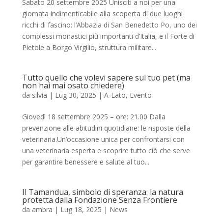
Sabato 20 settembre 2025 Unisciti a noi per una
giornata indimenticabile alla scoperta di due luoghi
ricchi di fascino: l’Abbazia di San Benedetto Po, uno dei
complessi monastici più importanti d’Italia, e il Forte di
Pietole a Borgo Virgilio, struttura militare...
Tutto quello che volevi sapere sul tuo pet (ma
non hai mai osato chiedere)
da
silvia
|
Lug 30, 2025
|
A-Lato
,
Evento
Giovedì 18 settembre 2025 – ore: 21.00 Dalla
prevenzione alle abitudini quotidiane: le risposte della
veterinaria.Un’occasione unica per confrontarsi con
una veterinaria esperta e scoprire tutto ciò che serve
per garantire benessere e salute al tuo...
Il Tamandua, simbolo di speranza: la natura
protetta dalla Fondazione Senza Frontiere
da
ambra
|
Lug 18, 2025
|
News