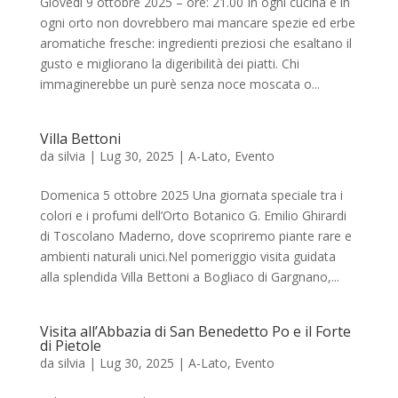
Giovedì 9 ottobre 2025 – ore: 21.00 In ogni cucina e in
ogni orto non dovrebbero mai mancare spezie ed erbe
aromatiche fresche: ingredienti preziosi che esaltano il
gusto e migliorano la digeribilità dei piatti. Chi
immaginerebbe un purè senza noce moscata o...
Villa Bettoni
da
silvia
|
Lug 30, 2025
|
A-Lato
,
Evento
Domenica 5 ottobre 2025 Una giornata speciale tra i
colori e i profumi dell’Orto Botanico G. Emilio Ghirardi
di Toscolano Maderno, dove scopriremo piante rare e
ambienti naturali unici.Nel pomeriggio visita guidata
alla splendida Villa Bettoni a Bogliaco di Gargnano,...
Visita all’Abbazia di San Benedetto Po e il Forte
di Pietole
da
silvia
|
Lug 30, 2025
|
A-Lato
,
Evento