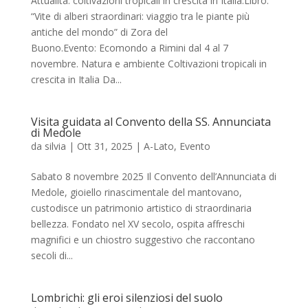
Attualità: coltivazioni tropicali in crescita in Italia.Libro:
“Vite di alberi straordinari: viaggio tra le piante più
antiche del mondo” di Zora del
Buono.Evento: Ecomondo a Rimini dal 4 al 7
novembre. Natura e ambiente Coltivazioni tropicali in
crescita in Italia Da...
Visita guidata al Convento della SS. Annunciata
di Medole
da
silvia
|
Ott 31, 2025
|
A-Lato
,
Evento
Sabato 8 novembre 2025 Il Convento dell’Annunciata di
Medole, gioiello rinascimentale del mantovano,
custodisce un patrimonio artistico di straordinaria
bellezza. Fondato nel XV secolo, ospita affreschi
magnifici e un chiostro suggestivo che raccontano
secoli di...
Lombrichi: gli eroi silenziosi del suolo