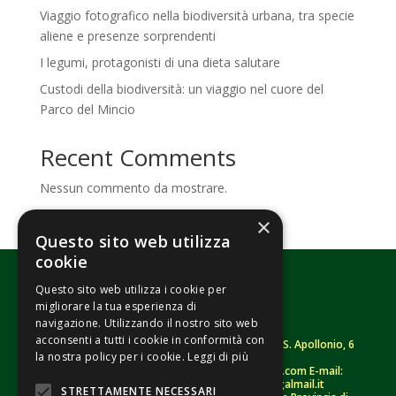
Viaggio fotografico nella biodiversità urbana, tra specie
aliene e presenze sorprendenti
I legumi, protagonisti di una dieta salutare
Custodi della biodiversità: un viaggio nel cuore del
Parco del Mincio
Recent Comments
Nessun commento da mostrare.
×
Questo sito web utilizza
cookie
Questo sito web utilizza i cookie per
migliorare la tua esperienza di
navigazione. Utilizzando il nostro sito web
acconsenti a tutti i cookie in conformità con
Fondazione Senza Frontiere – ETS |
Strada S. Apollonio, 6
la nostra policy per i cookie.
Leggi di più
– 46042 Castel Goffredo (MN)
Tel.
0376/781314
– Sito: www.senzafrontiere.com E-mail:
tenuapol@gmail.com
– Pec:
tenuapol@legalmail.it
STRETTAMENTE NECESSARI