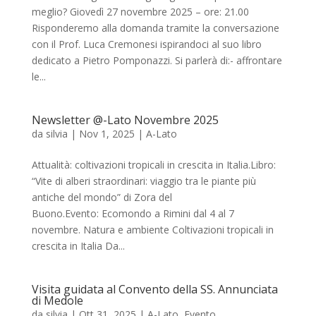
meglio? Giovedì 27 novembre 2025 – ore: 21.00
Risponderemo alla domanda tramite la conversazione
con il Prof. Luca Cremonesi ispirandoci al suo libro
dedicato a Pietro Pomponazzi. Si parlerà di:- affrontare
le...
Newsletter @-Lato Novembre 2025
da
silvia
|
Nov 1, 2025
|
A-Lato
Attualità: coltivazioni tropicali in crescita in Italia.Libro:
“Vite di alberi straordinari: viaggio tra le piante più
antiche del mondo” di Zora del
Buono.Evento: Ecomondo a Rimini dal 4 al 7
novembre. Natura e ambiente Coltivazioni tropicali in
crescita in Italia Da...
Visita guidata al Convento della SS. Annunciata
di Medole
da
silvia
|
Ott 31, 2025
|
A-Lato
,
Evento