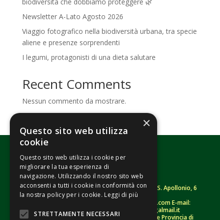
biodiversità che dobbiamo proteggere 🌿
Newsletter A-Lato Agosto 2026
Viaggio fotografico nella biodiversità urbana, tra specie
aliene e presenze sorprendenti
I legumi, protagonisti di una dieta salutare
Recent Comments
Nessun commento da mostrare.
×
Questo sito web utilizza
cookie
Questo sito web utilizza i cookie per
migliorare la tua esperienza di
navigazione. Utilizzando il nostro sito web
acconsenti a tutti i cookie in conformità con
Fondazione Senza Frontiere – ETS |
Strada S. Apollonio, 6
la nostra policy per i cookie.
Leggi di più
– 46042 Castel Goffredo (MN)
Tel.
0376/781314
– Sito: www.senzafrontiere.com E-mail:
tenuapol@gmail.com
– Pec:
tenuapol@legalmail.it
STRETTAMENTE NECESSARI
C. F.
90008460207
– Registro persone giuridiche Provincia di