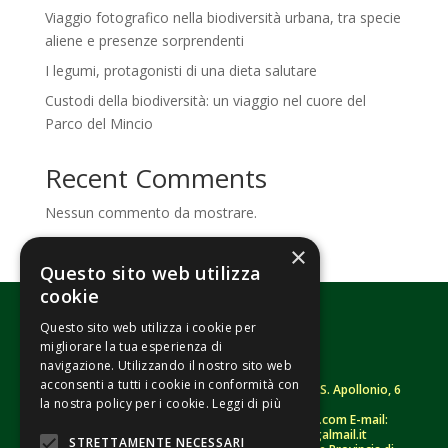
Viaggio fotografico nella biodiversità urbana, tra specie
aliene e presenze sorprendenti
I legumi, protagonisti di una dieta salutare
Custodi della biodiversità: un viaggio nel cuore del
Parco del Mincio
Recent Comments
Nessun commento da mostrare.
×
Questo sito web utilizza
cookie
Questo sito web utilizza i cookie per
migliorare la tua esperienza di
navigazione. Utilizzando il nostro sito web
acconsenti a tutti i cookie in conformità con
Fondazione Senza Frontiere – ETS |
Strada S. Apollonio, 6
la nostra policy per i cookie.
Leggi di più
– 46042 Castel Goffredo (MN)
Tel.
0376/781314
– Sito: www.senzafrontiere.com E-mail:
tenuapol@gmail.com
– Pec:
tenuapol@legalmail.it
STRETTAMENTE NECESSARI