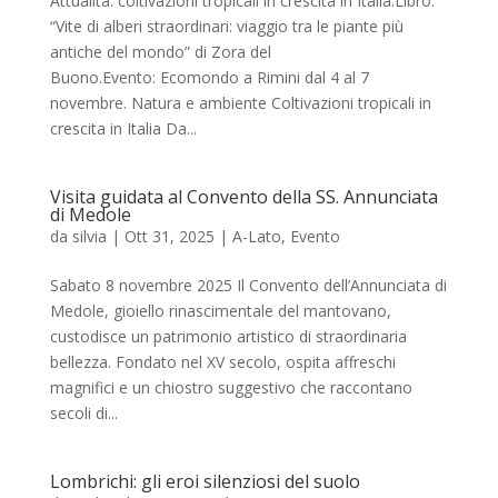
Attualità: coltivazioni tropicali in crescita in Italia.Libro:
“Vite di alberi straordinari: viaggio tra le piante più
antiche del mondo” di Zora del
Buono.Evento: Ecomondo a Rimini dal 4 al 7
novembre. Natura e ambiente Coltivazioni tropicali in
crescita in Italia Da...
Visita guidata al Convento della SS. Annunciata
di Medole
da
silvia
|
Ott 31, 2025
|
A-Lato
,
Evento
Sabato 8 novembre 2025 Il Convento dell’Annunciata di
Medole, gioiello rinascimentale del mantovano,
custodisce un patrimonio artistico di straordinaria
bellezza. Fondato nel XV secolo, ospita affreschi
magnifici e un chiostro suggestivo che raccontano
secoli di...
Lombrichi: gli eroi silenziosi del suolo