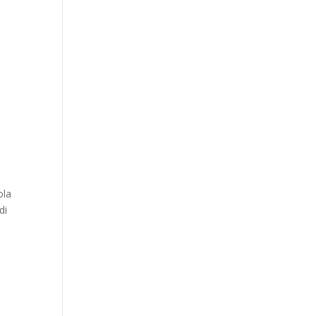
ola
di