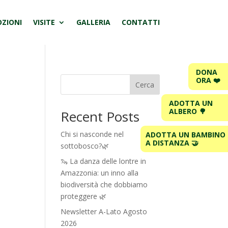
ZIONI
VISITE
GALLERIA
CONTATTI
DONA
ORA ❤️
Cerca
ADOTTA UN
ALBERO 🌳
Recent Posts
Chi si nasconde nel
ADOTTA UN BAMBINO
A DISTANZA 🤝
sottobosco?🌿
🦦 La danza delle lontre in
Amazzonia: un inno alla
biodiversità che dobbiamo
proteggere 🌿
Newsletter A-Lato Agosto
2026