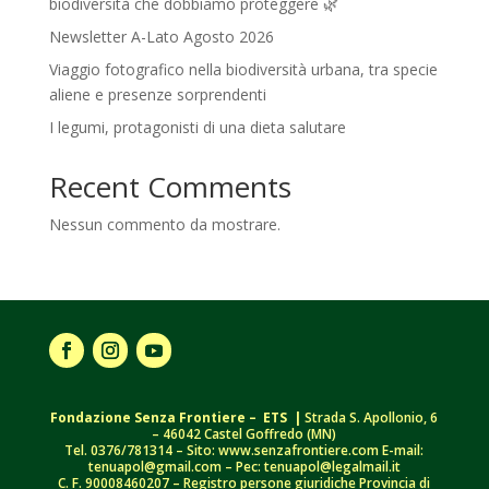
biodiversità che dobbiamo proteggere 🌿
Newsletter A-Lato Agosto 2026
Viaggio fotografico nella biodiversità urbana, tra specie
aliene e presenze sorprendenti
I legumi, protagonisti di una dieta salutare
Recent Comments
Nessun commento da mostrare.
Fondazione Senza Frontiere – ETS |
Strada S. Apollonio, 6
– 46042 Castel Goffredo (MN)
Tel.
0376/781314
– Sito: www.senzafrontiere.com E-mail:
tenuapol@gmail.com
– Pec:
tenuapol@legalmail.it
C. F.
90008460207
– Registro persone giuridiche Provincia di