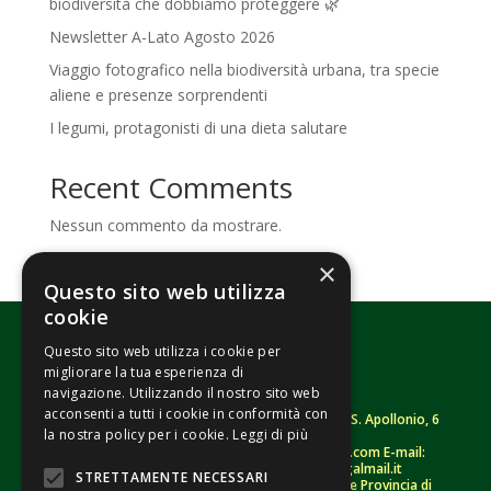
biodiversità che dobbiamo proteggere 🌿
Newsletter A-Lato Agosto 2026
Viaggio fotografico nella biodiversità urbana, tra specie
aliene e presenze sorprendenti
I legumi, protagonisti di una dieta salutare
Recent Comments
Nessun commento da mostrare.
×
Questo sito web utilizza
cookie
Questo sito web utilizza i cookie per
migliorare la tua esperienza di
navigazione. Utilizzando il nostro sito web
acconsenti a tutti i cookie in conformità con
Fondazione Senza Frontiere – ETS |
Strada S. Apollonio, 6
la nostra policy per i cookie.
Leggi di più
– 46042 Castel Goffredo (MN)
Tel.
0376/781314
– Sito: www.senzafrontiere.com E-mail:
tenuapol@gmail.com
– Pec:
tenuapol@legalmail.it
STRETTAMENTE NECESSARI
C. F.
90008460207
– Registro persone giuridiche Provincia di