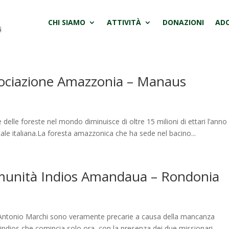
CHI SIAMO
ATTIVITÀ
DONAZIONI
ADO
sociazione Amazzonia – Manaus
e delle foreste nel mondo diminuisce di oltre 15 milioni di ettari l’anno
stale italiana.La foresta amazzonica che ha sede nel bacino...
munità Indios Amandaua – Rondonia
ra Antonio Marchi sono veramente precarie a causa della mancanza
 indios che comincia solo ora, con la presenza dei due missionari