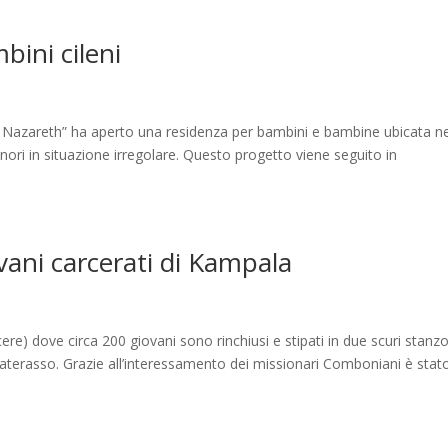
bini cileni
 Nazareth” ha aperto una residenza per bambini e bambine ubicata ne
nori in situazione irregolare. Questo progetto viene seguito in
vani carcerati di Kampala
e) dove circa 200 giovani sono rinchiusi e stipati in due scuri stanzo
materasso. Grazie all’interessamento dei missionari Comboniani è stat