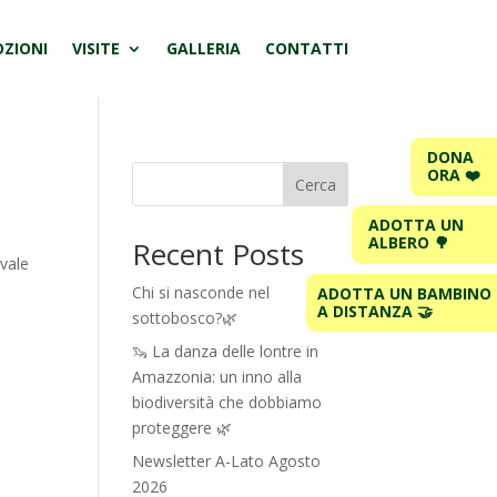
ZIONI
VISITE
GALLERIA
CONTATTI
DONA
ORA ❤️
Cerca
ADOTTA UN
ALBERO 🌳
Recent Posts
 vale
Chi si nasconde nel
ADOTTA UN BAMBINO
A DISTANZA 🤝
sottobosco?🌿
🦦 La danza delle lontre in
Amazzonia: un inno alla
biodiversità che dobbiamo
proteggere 🌿
Newsletter A-Lato Agosto
2026