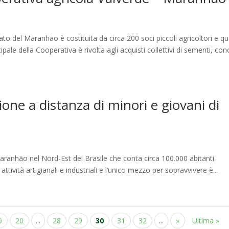
to del Maranhão è costituita da circa 200 soci piccoli agricoltori e qu
incipale della Cooperativa è rivolta agli acquisti collettivi di sementi, con
one a distanza di minori e giovani di
Maranhão nel Nord-Est del Brasile che conta circa 100.000 abitanti
attività artigianali e industriali e l’unico mezzo per sopravvivere è...
0
20
...
28
29
30
31
32
...
»
Ultima »