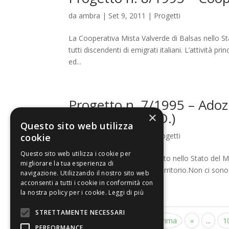
da
ambra
|
Set 9, 2011
|
Progetti
La Cooperativa Mista Valverde di Balsas nello Sta
tutti discendenti di emigrati italiani. L’attività pr
ed...
Progetto n. 7/1995 – Adozi
Carolina – (S.a.D.)
×
Questo sito web utilizza
da
ambra
|
Set 9, 2011
|
Progetti
cookie
Questo sito web utilizza i cookie per
Carolina è un municipio situato nello Stato del 
migliorare la tua esperienza di
distribuiti su un vastissimo territorio.Non ci sono 
navigazione. Utilizzando il nostro sito web
acconsenti a tutti i cookie in conformità con
la nostra policy per i cookie.
Leggi di più
STRETTAMENTE NECESSARI
Pagina 30 di 35
« Prima
«
...
1
PERFORMANCE