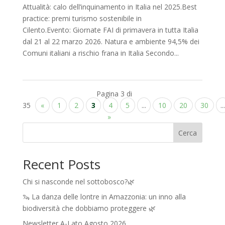
Attualità: calo dell’inquinamento in Italia nel 2025.Best
practice: premi turismo sostenibile in
Cilento.Evento: Giornate FAI di primavera in tutta Italia
dal 21 al 22 marzo 2026. Natura e ambiente 94,5% dei
Comuni italiani a rischio frana in Italia Secondo...
Pagina 3 di
35
«
1
2
3
4
5
...
10
20
30
...
»
Cerca
Recent Posts
Chi si nasconde nel sottobosco?🌿
🦦 La danza delle lontre in Amazzonia: un inno alla
biodiversità che dobbiamo proteggere 🌿
Newsletter A-Lato Agosto 2026