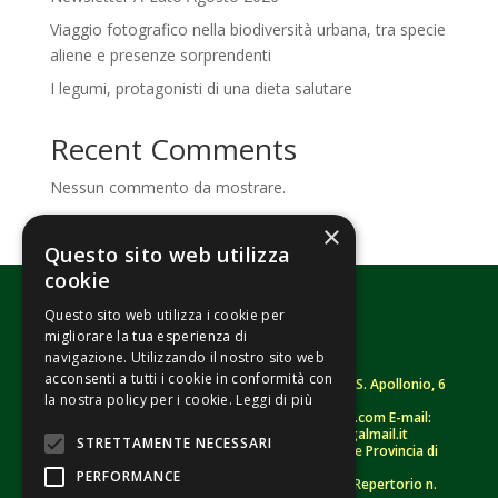
Viaggio fotografico nella biodiversità urbana, tra specie
aliene e presenze sorprendenti
I legumi, protagonisti di una dieta salutare
Recent Comments
Nessun commento da mostrare.
×
Questo sito web utilizza
cookie
Questo sito web utilizza i cookie per
migliorare la tua esperienza di
navigazione. Utilizzando il nostro sito web
acconsenti a tutti i cookie in conformità con
Fondazione Senza Frontiere – ETS |
Strada S. Apollonio, 6
la nostra policy per i cookie.
Leggi di più
– 46042 Castel Goffredo (MN)
Tel.
0376/781314
– Sito: www.senzafrontiere.com E-mail:
tenuapol@gmail.com
– Pec:
tenuapol@legalmail.it
STRETTAMENTE NECESSARI
C. F.
90008460207
– Registro persone giuridiche Provincia di
Mantova n. 243 (sospeso)
PERFORMANCE
Registro Unico Nazionale del Terzo Settore – Repertorio n.