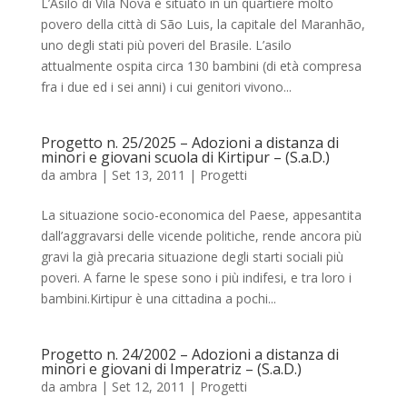
L’Asilo di Vila Nova è situato in un quartiere molto
povero della città di São Luis, la capitale del Maranhão,
uno degli stati più poveri del Brasile. L’asilo
attualmente ospita circa 130 bambini (di età compresa
fra i due ed i sei anni) i cui genitori vivono...
Progetto n. 25/2025 – Adozioni a distanza di
minori e giovani scuola di Kirtipur – (S.a.D.)
da
ambra
|
Set 13, 2011
|
Progetti
La situazione socio-economica del Paese, appesantita
dall’aggravarsi delle vicende politiche, rende ancora più
gravi la già precaria situazione degli starti sociali più
poveri. A farne le spese sono i più indifesi, e tra loro i
bambini.Kirtipur è una cittadina a pochi...
Progetto n. 24/2002 – Adozioni a distanza di
minori e giovani di Imperatriz – (S.a.D.)
da
ambra
|
Set 12, 2011
|
Progetti