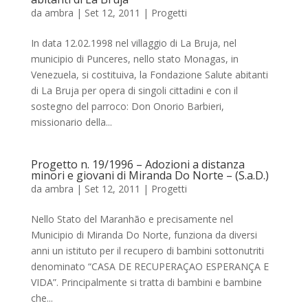
da
ambra
|
Set 12, 2011
|
Progetti
In data 12.02.1998 nel villaggio di La Bruja, nel
municipio di Punceres, nello stato Monagas, in
Venezuela, si costituiva, la Fondazione Salute abitanti
di La Bruja per opera di singoli cittadini e con il
sostegno del parroco: Don Onorio Barbieri,
missionario della...
Progetto n. 19/1996 – Adozioni a distanza
minori e giovani di Miranda Do Norte – (S.a.D.)
da
ambra
|
Set 12, 2011
|
Progetti
Nello Stato del Maranhão e precisamente nel
Municipio di Miranda Do Norte, funziona da diversi
anni un istituto per il recupero di bambini sottonutriti
denominato “CASA DE RECUPERAÇAO ESPERANÇA E
VIDA”. Principalmente si tratta di bambini e bambine
che...