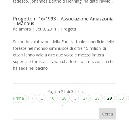
tedesco, Johannes Berthold Flenning, ha dato l’avvio...
Progetto n. 16/1993 – Associazione Amazzonia
– Manaus
da
ambra
|
Set 9, 2011
|
Progetti
Secondo valutazioni della Fao, l’attuale superficie delle
foreste nel mondo diminuisce di oltre 15 milioni di
ettari l’anno vale a dire due volte e mezzo l’intera
superficie forestale italiana.La foresta amazzonica che
ha sede nel bacino...
Pagina 29 di 35
«
Prima
«
...
10
20
...
27
28
29
30
»
Cerca