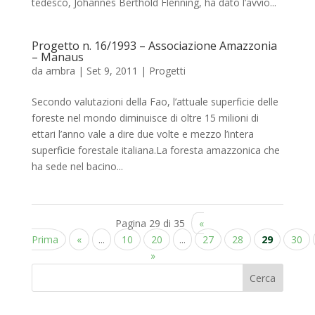
tedesco, Johannes Berthold Flenning, ha dato l’avvio...
Progetto n. 16/1993 – Associazione Amazzonia
– Manaus
da
ambra
|
Set 9, 2011
|
Progetti
Secondo valutazioni della Fao, l’attuale superficie delle
foreste nel mondo diminuisce di oltre 15 milioni di
ettari l’anno vale a dire due volte e mezzo l’intera
superficie forestale italiana.La foresta amazzonica che
ha sede nel bacino...
Pagina 29 di 35
«
Prima
«
...
10
20
...
27
28
29
30
»
Cerca