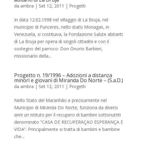
da
ambra
|
Set 12, 2011
|
Progetti
In data 12.02.1998 nel villaggio di La Bruja, nel
municipio di Punceres, nello stato Monagas, in
Venezuela, si costituiva, la Fondazione Salute abitanti
di La Bruja per opera di singoli cittadini e con il
sostegno del parroco: Don Onorio Barbieri,
missionario della...
Progetto n. 19/1996 – Adozioni a distanza
minori e giovani di Miranda Do Norte – (S.a.D.)
da
ambra
|
Set 12, 2011
|
Progetti
Nello Stato del Maranhão e precisamente nel
Municipio di Miranda Do Norte, funziona da diversi
anni un istituto per il recupero di bambini sottonutriti
denominato “CASA DE RECUPERAÇAO ESPERANÇA E
VIDA”. Principalmente si tratta di bambini e bambine
che...