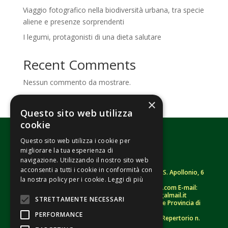
Viaggio fotografico nella biodiversità urbana, tra specie
aliene e presenze sorprendenti
I legumi, protagonisti di una dieta salutare
Recent Comments
Nessun commento da mostrare.
×
Questo sito web utilizza
cookie
Questo sito web utilizza i cookie per
migliorare la tua esperienza di
navigazione. Utilizzando il nostro sito web
acconsenti a tutti i cookie in conformità con
Fondazione Senza Frontiere – ETS |
Strada S. Apollonio, 6
la nostra policy per i cookie.
Leggi di più
– 46042 Castel Goffredo (MN)
Tel.
0376/781314
– Sito: www.senzafrontiere.com E-mail:
tenuapol@gmail.com
– Pec:
tenuapol@legalmail.it
STRETTAMENTE NECESSARI
C. F.
90008460207
– Registro persone giuridiche Provincia di
Mantova n. 243 (sospeso)
PERFORMANCE
Registro Unico Nazionale del Terzo Settore – Repertorio n.
155009 (RUNTS)