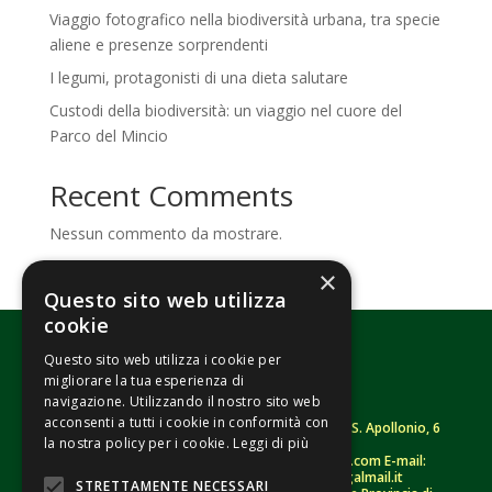
Viaggio fotografico nella biodiversità urbana, tra specie
aliene e presenze sorprendenti
I legumi, protagonisti di una dieta salutare
Custodi della biodiversità: un viaggio nel cuore del
Parco del Mincio
Recent Comments
Nessun commento da mostrare.
×
Questo sito web utilizza
cookie
Questo sito web utilizza i cookie per
migliorare la tua esperienza di
navigazione. Utilizzando il nostro sito web
acconsenti a tutti i cookie in conformità con
Fondazione Senza Frontiere – ETS |
Strada S. Apollonio, 6
la nostra policy per i cookie.
Leggi di più
– 46042 Castel Goffredo (MN)
Tel.
0376/781314
– Sito: www.senzafrontiere.com E-mail:
tenuapol@gmail.com
– Pec:
tenuapol@legalmail.it
STRETTAMENTE NECESSARI