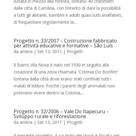
isolata in mezzo alla foresta, lontano 40 chilometri
dalla città di Carolina, con l’intento di dare la possibilità
a tutti gli abitanti, bambini e adulti quasi tutti analfabeti,
di frequentare regolarmente la...
Progetto n. 33/2007 – Costruzione fabbricato
per attività educative e formative – São Luis
da
ambra
|
Set 13, 2011
|
Progetti
Il Bairro Vila Nova è nato nel 1930 in seguito alla
creazione di una zona chiamata “Colonia Do Bonfim”
lontana dalla città dove erano stati confinati tutti i
malati di lebbra. Poiché i parenti degli ammalati non
potevano vivere dentro la Colonia,...
Progetto n. 32/2006 – Vale Do Itapecuru –
Sviluppo rurale e riforestazione
da
ambra
|
Set 13, 2011
|
Progetti
Il presente progetto, il cui inizio dei lavori è fissato per