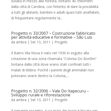
isolata in mezzo alla foresta, lontano 40 chilometri
dalla città di Carolina, con l’intento di dare la possibilità
a tutti gli abitanti, bambini e adulti quasi tutti analfabeti,
di frequentare regolarmente la...
Progetto n. 33/2007 – Costruzione fabbricato
per attività educative e formative – São Luis
da
ambra
|
Set 13, 2011
|
Progetti
Il Bairro Vila Nova è nato nel 1930 in seguito alla
creazione di una zona chiamata “Colonia Do Bonfim”
lontana dalla città dove erano stati confinati tutti i
malati di lebbra. Poiché i parenti degli ammalati non
potevano vivere dentro la Colonia,...
Progetto n. 32/2006 – Vale Do Itapecuru –
Sviluppo rurale e riforestazione
da
ambra
|
Set 13, 2011
|
Progetti
Il presente progetto, il cui inizio dei lavori è fissato per