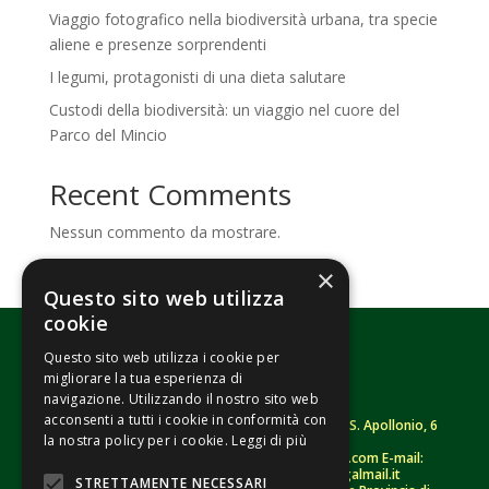
Viaggio fotografico nella biodiversità urbana, tra specie
aliene e presenze sorprendenti
I legumi, protagonisti di una dieta salutare
Custodi della biodiversità: un viaggio nel cuore del
Parco del Mincio
Recent Comments
Nessun commento da mostrare.
×
Questo sito web utilizza
cookie
Questo sito web utilizza i cookie per
migliorare la tua esperienza di
navigazione. Utilizzando il nostro sito web
acconsenti a tutti i cookie in conformità con
Fondazione Senza Frontiere – ETS |
Strada S. Apollonio, 6
la nostra policy per i cookie.
Leggi di più
– 46042 Castel Goffredo (MN)
Tel.
0376/781314
– Sito: www.senzafrontiere.com E-mail:
tenuapol@gmail.com
– Pec:
tenuapol@legalmail.it
STRETTAMENTE NECESSARI