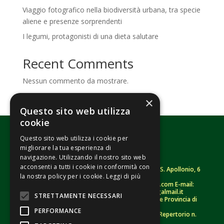
Viaggio fotografico nella biodiversità urbana, tra specie
aliene e presenze sorprendenti
I legumi, protagonisti di una dieta salutare
Recent Comments
Nessun commento da mostrare.
×
Questo sito web utilizza
cookie
Questo sito web utilizza i cookie per
migliorare la tua esperienza di
navigazione. Utilizzando il nostro sito web
acconsenti a tutti i cookie in conformità con
Fondazione Senza Frontiere – ETS |
Strada S. Apollonio, 6
la nostra policy per i cookie.
Leggi di più
– 46042 Castel Goffredo (MN)
Tel.
0376/781314
– Sito: www.senzafrontiere.com E-mail:
tenuapol@gmail.com
– Pec:
tenuapol@legalmail.it
STRETTAMENTE NECESSARI
C. F.
90008460207
– Registro persone giuridiche Provincia di
Mantova n. 243 (sospeso)
PERFORMANCE
Registro Unico Nazionale del Terzo Settore – Repertorio n.
155009 (RUNTS)