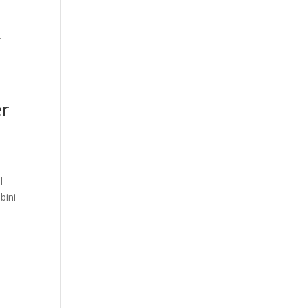
.
er
l
bini