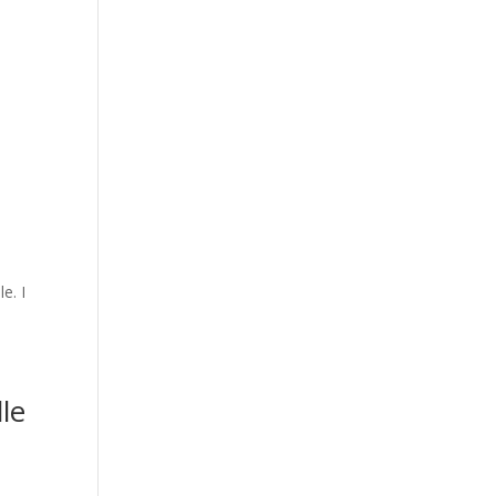
e. I
le