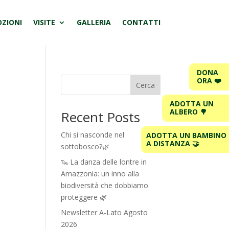
ZIONI
VISITE
GALLERIA
CONTATTI
DONA
ORA ❤️
Cerca
ADOTTA UN
ALBERO 🌳
Recent Posts
Chi si nasconde nel
ADOTTA UN BAMBINO
A DISTANZA 🤝
sottobosco?🌿
🦦 La danza delle lontre in
Amazzonia: un inno alla
biodiversità che dobbiamo
proteggere 🌿
Newsletter A-Lato Agosto
2026