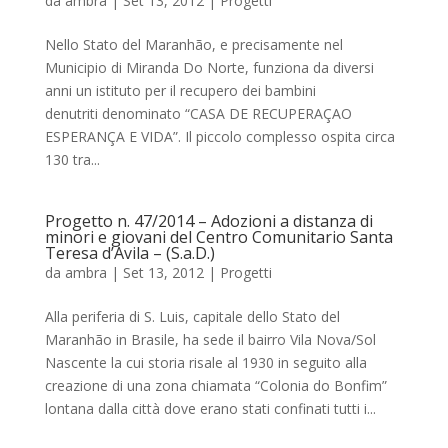
da
ambra
|
Set 13, 2012
|
Progetti
Nello Stato del Maranhão, e precisamente nel
Municipio di Miranda Do Norte, funziona da diversi
anni un istituto per il recupero dei bambini
denutriti denominato “CASA DE RECUPERAÇAO
ESPERANÇA E VIDA”. Il piccolo complesso ospita circa
130 tra...
Progetto n. 47/2014 – Adozioni a distanza di
minori e giovani del Centro Comunitario Santa
Teresa d’Avila – (S.a.D.)
da
ambra
|
Set 13, 2012
|
Progetti
Alla periferia di S. Luis, capitale dello Stato del
Maranhão in Brasile, ha sede il bairro Vila Nova/Sol
Nascente la cui storia risale al 1930 in seguito alla
creazione di una zona chiamata “Colonia do Bonfim”
lontana dalla città dove erano stati confinati tutti i...