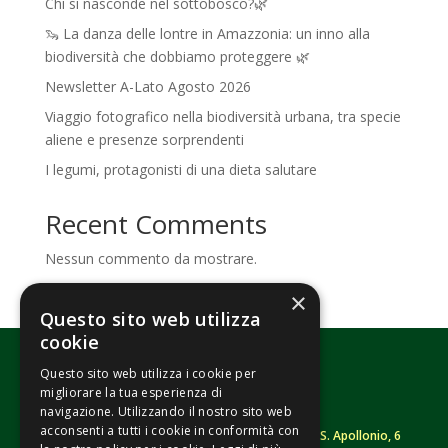
Chi si nasconde nel sottobosco?🌿
🦦 La danza delle lontre in Amazzonia: un inno alla
biodiversità che dobbiamo proteggere 🌿
Newsletter A-Lato Agosto 2026
Viaggio fotografico nella biodiversità urbana, tra specie
aliene e presenze sorprendenti
I legumi, protagonisti di una dieta salutare
Recent Comments
Nessun commento da mostrare.
×
Questo sito web utilizza
cookie
Questo sito web utilizza i cookie per
migliorare la tua esperienza di
navigazione. Utilizzando il nostro sito web
acconsenti a tutti i cookie in conformità con
Fondazione Senza Frontiere – ETS |
Strada S. Apollonio, 6