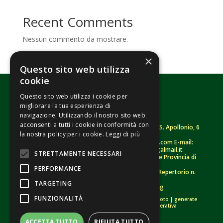
Recent Comments
Nessun commento da mostrare.
×
Questo sito web utilizza
cookie
Questo sito web utilizza i cookie per
migliorare la tua esperienza di
navigazione. Utilizzando il nostro sito web
acconsenti a tutti i cookie in conformità con
Fondazione Senza Frontiere – ETS |
Strada S. Apollonio, 6
la nostra policy per i cookie.
Leggi di più
– 46042 Castel Goffredo (MN)
Tel.
0376/781314
– Sito: www.senzafrontiere.com E-mail:
tenuapol@gmail.com
– Pec:
tenuapol@legalmail.it
STRETTAMENTE NECESSARI
C. F.
90008460207
– Registro persone giuridiche Provincia di
Mantova n. 243 (sospeso)
PERFORMANCE
Registro Unico Nazionale del Terzo Settore – Repertorio n.
155009 (RUNTS)
TARGETING
Informativa Privacy
–
Whistleblowing
FUNZIONALITÀ
Crediti immagini:
di proprietà esclusiva |
bigstockphoto
|
generate
tramite modelli di Intelligenza Artificiale Generativa
ACCETTA TUTTO
RIFIUTA TUTTO