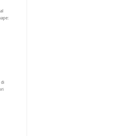
al
uape:
 di
ri