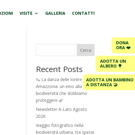
ZIONI
VISITE
GALLERIA
CONTATTI
DONA
ORA ❤️
Cerca
ADOTTA UN
ALBERO 🌳
Recent Posts
🦦 La danza delle lontre in
ADOTTA UN BAMBINO
A DISTANZA 🤝
Amazzonia: un inno alla
biodiversità che dobbiamo
proteggere 🌿
Newsletter A-Lato Agosto
2026
Viaggio fotografico nella
biodiversità urbana, tra specie