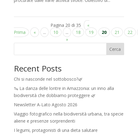
procurate dalle varie attività svolte. Obiettivo di...
Pagina 20 di 35
«
Prima
«
...
10
...
18
19
20
21
22
»
Cerca
Recent Posts
Chi si nasconde nel sottobosco?🌿
🦦 La danza delle lontre in Amazzonia: un inno alla
biodiversità che dobbiamo proteggere 🌿
Newsletter A-Lato Agosto 2026
Viaggio fotografico nella biodiversità urbana, tra specie
aliene e presenze sorprendenti
I legumi, protagonisti di una dieta salutare