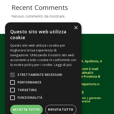
Recent Comments
Nessun commento da mostrare.
×
Questo sito web utilizza
cookie
Questo sito web utilizza i cookie per
migliorare la tua esperienza di
navigazione. Utilizzando il nostro sito web
acconsenti a tutti i cookie in conformità con
Fondazione Senza Frontiere – ETS |
Strada S. Apollonio, 6
la nostra policy per i cookie.
Leggi di più
– 46042 Castel Goffredo (MN)
Tel.
0376/781314
– Sito: www.senzafrontiere.com E-mail:
tenuapol@gmail.com
– Pec:
tenuapol@legalmail.it
STRETTAMENTE NECESSARI
C. F.
90008460207
– Registro persone giuridiche Provincia di
Mantova n. 243 (sospeso)
PERFORMANCE
Registro Unico Nazionale del Terzo Settore – Repertorio n.
155009 (RUNTS)
TARGETING
Informativa Privacy
–
Whistleblowing
FUNZIONALITÀ
Crediti immagini:
di proprietà esclusiva |
bigstockphoto
|
generate
tramite modelli di Intelligenza Artificiale Generativa
ACCETTA TUTTO
RIFIUTA TUTTO