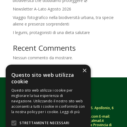
biodiversità che dobbiamo proteggere 🌿
Newsletter A-Lato Agosto 2026
Viaggio fotografico nella biodiversità urbana, tra specie
aliene e presenze sorprendenti
I legumi, protagonisti di una dieta salutare
Recent Comments
Nessun commento da mostrare.
×
Questo sito web utilizza
cookie
Questo sito web utilizza i cookie per
migliorare la tua esperienza di
navigazione. Utilizzando il nostro sito web
acconsenti a tutti i cookie in conformità con
Fondazione Senza Frontiere – ETS |
Strada S. Apollonio, 6
la nostra policy per i cookie.
Leggi di più
– 46042 Castel Goffredo (MN)
Tel.
0376/781314
– Sito: www.senzafrontiere.com E-mail:
tenuapol@gmail.com
– Pec:
tenuapol@legalmail.it
STRETTAMENTE NECESSARI
C. F.
90008460207
– Registro persone giuridiche Provincia di