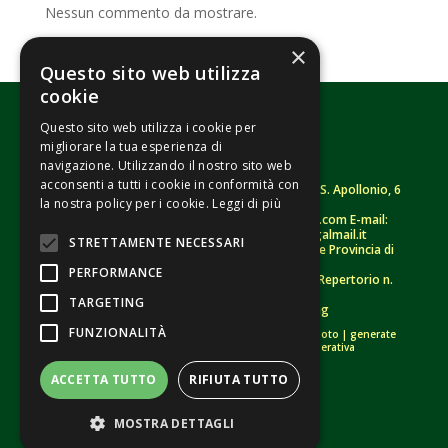
Nessun commento da mostrare.
×
Questo sito web utilizza
cookie
Questo sito web utilizza i cookie per
migliorare la tua esperienza di
navigazione. Utilizzando il nostro sito web
acconsenti a tutti i cookie in conformità con
Fondazione Senza Frontiere – ETS |
Strada S. Apollonio, 6
la nostra policy per i cookie.
Leggi di più
– 46042 Castel Goffredo (MN)
Tel.
0376/781314
– Sito: www.senzafrontiere.com E-mail:
tenuapol@gmail.com
– Pec:
tenuapol@legalmail.it
STRETTAMENTE NECESSARI
C. F.
90008460207
– Registro persone giuridiche Provincia di
Mantova n. 243 (sospeso)
PERFORMANCE
Registro Unico Nazionale del Terzo Settore – Repertorio n.
155009 (RUNTS)
TARGETING
Informativa Privacy
–
Whistleblowing
FUNZIONALITÀ
Crediti immagini:
di proprietà esclusiva |
bigstockphoto
|
generate
tramite modelli di Intelligenza Artificiale Generativa
ACCETTA TUTTO
RIFIUTA TUTTO
MOSTRA DETTAGLI
Web Agency