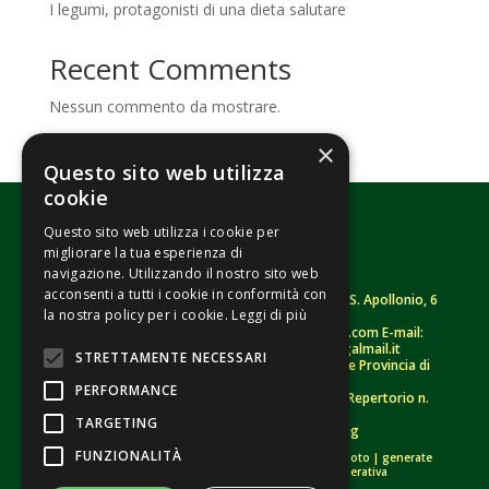
I legumi, protagonisti di una dieta salutare
Recent Comments
Nessun commento da mostrare.
×
Questo sito web utilizza
cookie
Questo sito web utilizza i cookie per
migliorare la tua esperienza di
navigazione. Utilizzando il nostro sito web
acconsenti a tutti i cookie in conformità con
Fondazione Senza Frontiere – ETS |
Strada S. Apollonio, 6
la nostra policy per i cookie.
Leggi di più
– 46042 Castel Goffredo (MN)
Tel.
0376/781314
– Sito: www.senzafrontiere.com E-mail:
tenuapol@gmail.com
– Pec:
tenuapol@legalmail.it
STRETTAMENTE NECESSARI
C. F.
90008460207
– Registro persone giuridiche Provincia di
Mantova n. 243 (sospeso)
PERFORMANCE
Registro Unico Nazionale del Terzo Settore – Repertorio n.
155009 (RUNTS)
TARGETING
Informativa Privacy
–
Whistleblowing
FUNZIONALITÀ
Crediti immagini:
di proprietà esclusiva |
bigstockphoto
|
generate
tramite modelli di Intelligenza Artificiale Generativa