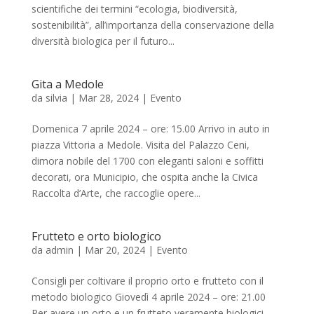
scientifiche dei termini “ecologia, biodiversità,
sostenibilità”, all’importanza della conservazione della
diversità biologica per il futuro...
Gita a Medole
da
silvia
|
Mar 28, 2024
|
Evento
Domenica 7 aprile 2024 – ore: 15.00 Arrivo in auto in
piazza Vittoria a Medole. Visita del Palazzo Ceni,
dimora nobile del 1700 con eleganti saloni e soffitti
decorati, ora Municipio, che ospita anche la Civica
Raccolta d’Arte, che raccoglie opere...
Frutteto e orto biologico
da
admin
|
Mar 20, 2024
|
Evento
Consigli per coltivare il proprio orto e frutteto con il
metodo biologico Giovedì 4 aprile 2024 – ore: 21.00
Per avere un orto e un frutteto veramente biologici