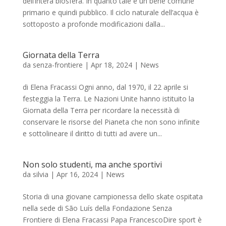
dell’intera biosfera. In quanto tale è un bene comune
primario e quindi pubblico. Il ciclo naturale dell’acqua è
sottoposto a profonde modificazioni dalla...
Giornata della Terra
da
senza-frontiere
|
Apr 18, 2024
|
News
di Elena Fracassi Ogni anno, dal 1970, il 22 aprile si
festeggia la Terra. Le Nazioni Unite hanno istituito la
Giornata della Terra per ricordare la necessità di
conservare le risorse del Pianeta che non sono infinite
e sottolineare il diritto di tutti ad avere un...
Non solo studenti, ma anche sportivi
da
silvia
|
Apr 16, 2024
|
News
Storia di una giovane campionessa dello skate ospitata
nella sede di São Luís della Fondazione Senza
Frontiere di Elena Fracassi Papa FrancescoDire sport è