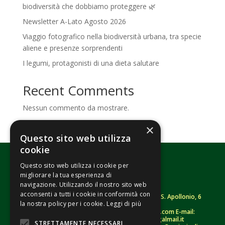
biodiversità che dobbiamo proteggere 🌿
Newsletter A-Lato Agosto 2026
Viaggio fotografico nella biodiversità urbana, tra specie
aliene e presenze sorprendenti
I legumi, protagonisti di una dieta salutare
Recent Comments
Nessun commento da mostrare.
×
Questo sito web utilizza
cookie
Questo sito web utilizza i cookie per
migliorare la tua esperienza di
navigazione. Utilizzando il nostro sito web
acconsenti a tutti i cookie in conformità con
Fondazione Senza Frontiere – ETS |
Strada S. Apollonio, 6
la nostra policy per i cookie.
Leggi di più
– 46042 Castel Goffredo (MN)
Tel.
0376/781314
– Sito: www.senzafrontiere.com E-mail:
tenuapol@gmail.com
– Pec:
tenuapol@legalmail.it
STRETTAMENTE NECESSARI