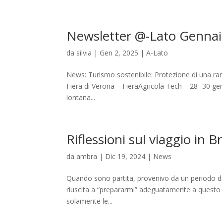
Newsletter @-Lato Genna
da
silvia
|
Gen 2, 2025
|
A-Lato
News: Turismo sostenibile: Protezione di una rara 
Fiera di Verona – FieraAgricola Tech – 28 -30 ge
lontana...
Riflessioni sul viaggio in B
da
ambra
|
Dic 19, 2024
|
News
Quando sono partita, provenivo da un periodo di 
riuscita a “prepararmi” adeguatamente a questo v
solamente le...