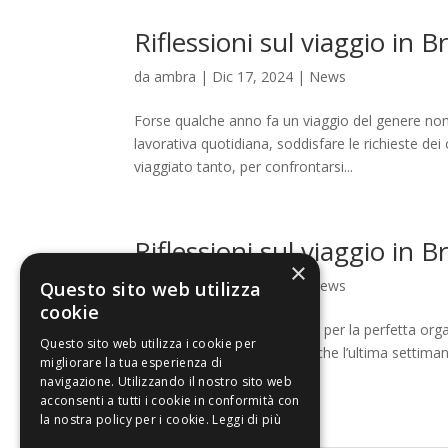
Riflessioni sul viaggio in Br
da
ambra
|
Dic 17, 2024
|
News
Forse qualche anno fa un viaggio del genere non
lavorativa quotidiana, soddisfare le richieste de
viaggiato tanto, per confrontarsi...
Riflessioni sul viaggio in B
×
da
ambra
|
Dic 17, 2024
|
News
Questo sito web utilizza
cookie
Innanzitutto, grazie Anselmo per la perfetta orga
Questo sito web utilizza i cookie per
ricevuta e la disponibilità (anche l’ultima settim
migliorare la tua esperienza di
questi...
navigazione. Utilizzando il nostro sito web
acconsenti a tutti i cookie in conformità con
la nostra policy per i cookie.
Leggi di più