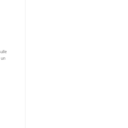
ulle
o un
i