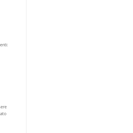
enti:
sere
tato