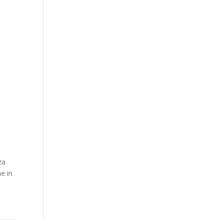
za
he in