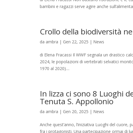
bambini e ragazzi serve agire anche sull’alimenta
Crollo della biodiversità 
da
ambra
|
Gen 22, 2025
|
News
di Elena Fracassi Il WWF segnala un drastico calo 
2024, le popolazioni di vertebrati selvatici mon
1970 al 2020)....
In lizza ci sono 8 Luoghi 
Tenuta S. Appollonio
da
ambra
|
Gen 20, 2025
|
News
Anche quest’anno, l’iniziativa Luoghi del cuore, 
fra i protagonisti. Una partecipazione ormai di lu