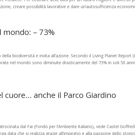
zione, creare possibilità lavorative e dare un’autosufficienza economic
nel mondo: – 73%
della biodiversità e invita all’azione. Secondo il Living Planet Report 
itorate nel mondo sono diminuite drasticamente del 73% in soli 50 anni
del cuore… anche il Parco Giardino
patrocinata dal Fai (Fondo per l’Ambiente italiano), vede Castel Goffre
nga data che si realizza grazie all’impegno e alla passione dello storic