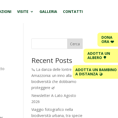
ZIONI
VISITE
GALLERIA
CONTATTI
DONA
ORA ❤️
Cerca
ADOTTA UN
ALBERO 🌳
Recent Posts
tto
🦦 La danza delle lontre in
ADOTTA UN BAMBINO
A DISTANZA 🤝
Amazzonia: un inno alla
biodiversità che dobbiamo
proteggere 🌿
Newsletter A-Lato Agosto
2026
Viaggio fotografico nella
biodiversità urbana, tra specie
er