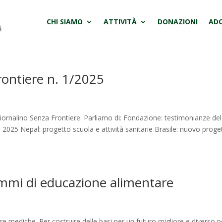
CHI SIAMO
ATTIVITÀ
DONAZIONI
ADO
Frontiere n. 1/2025
giornalino Senza Frontiere. Parliamo di: Fondazione: testimonianze del
te 2025 Nepal: progetto scuola e attività sanitarie Brasile: nuovo proge
ammi di educazione alimentare
ure mediche. Per costruire delle basi per un futuro migliore e diverso p