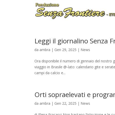
Leggi il giornalino Senza 
da
ambra
|
Gen 29, 2025
|
News
Ora disponibile il numero di gennaio del nostro 
viaggio in Brasile @-lato: calendario gite e sera
campi da calcio e...
Orti sopraelevati e progr
da
ambra
|
Gen 22, 2025
|
News
di Elena Fracassi Non bastano l’istruzione e le c