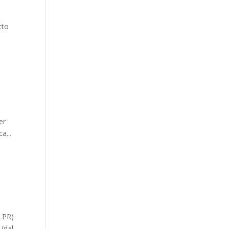
tto
er
a...
(LPR)
 (dal