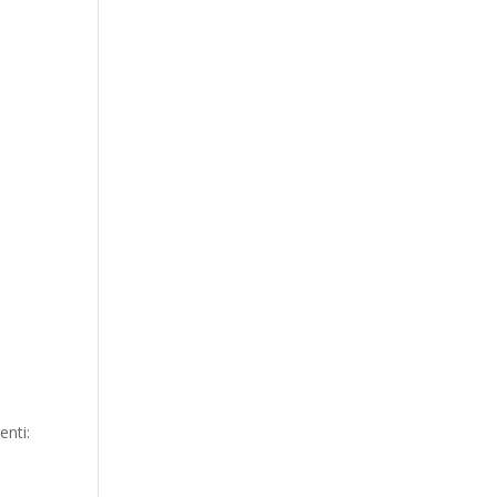
i
enti: