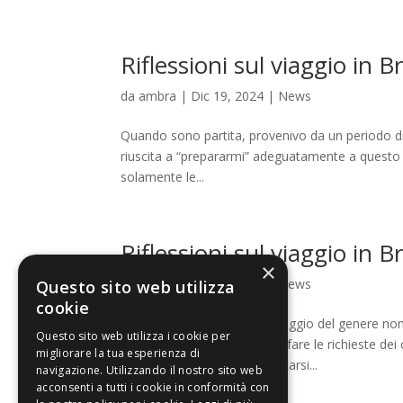
Riflessioni sul viaggio in B
da
ambra
|
Dic 19, 2024
|
News
Quando sono partita, provenivo da un periodo di 
riuscita a “prepararmi” adeguatamente a questo v
solamente le...
Riflessioni sul viaggio in Br
×
da
ambra
|
Dic 17, 2024
|
News
Questo sito web utilizza
cookie
Forse qualche anno fa un viaggio del genere non
Questo sito web utilizza i cookie per
lavorativa quotidiana, soddisfare le richieste de
migliorare la tua esperienza di
viaggiato tanto, per confrontarsi...
navigazione. Utilizzando il nostro sito web
acconsenti a tutti i cookie in conformità con