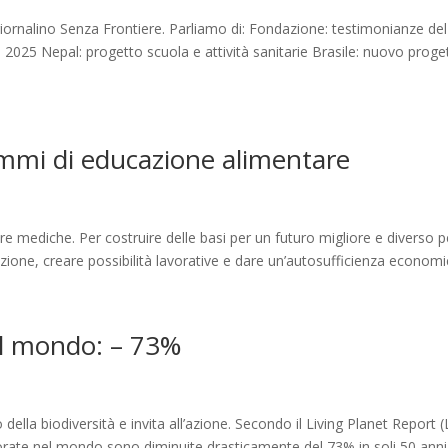
giornalino Senza Frontiere. Parliamo di: Fondazione: testimonianze del
te 2025 Nepal: progetto scuola e attività sanitarie Brasile: nuovo proge
ammi di educazione alimentare
ure mediche. Per costruire delle basi per un futuro migliore e diverso p
zione, creare possibilità lavorative e dare un’autosufficienza economic
nel mondo: – 73%
della biodiversità e invita all’azione. Secondo il Living Planet Report 
itorate nel mondo sono diminuite drasticamente del 73% in soli 50 anni