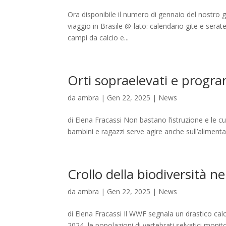
Ora disponibile il numero di gennaio del nostro 
viaggio in Brasile @-lato: calendario gite e sera
campi da calcio e...
Orti sopraelevati e progr
da
ambra
|
Gen 22, 2025
|
News
di Elena Fracassi Non bastano l’istruzione e le c
bambini e ragazzi serve agire anche sull’alimenta
Crollo della biodiversità 
da
ambra
|
Gen 22, 2025
|
News
di Elena Fracassi Il WWF segnala un drastico calo 
2024, le popolazioni di vertebrati selvatici mon