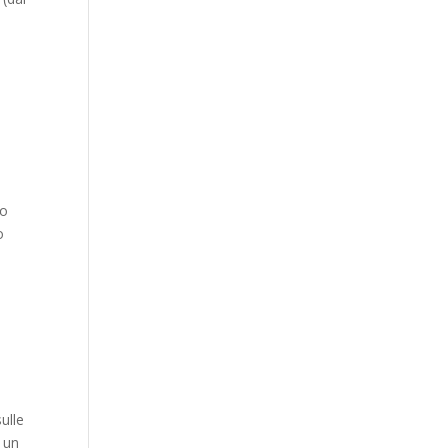
do
o
ulle
o un