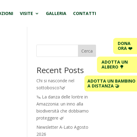
ZIONI
VISITE
GALLERIA
CONTATTI
DONA
ORA ❤️
Cerca
ADOTTA UN
ALBERO 🌳
Recent Posts
Chi si nasconde nel
ADOTTA UN BAMBINO
A DISTANZA 🤝
sottobosco?🌿
🦦 La danza delle lontre in
Amazzonia: un inno alla
biodiversità che dobbiamo
proteggere 🌿
Newsletter A-Lato Agosto
2026