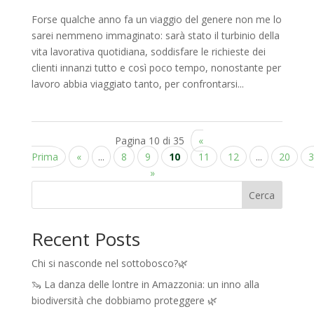
Forse qualche anno fa un viaggio del genere non me lo
sarei nemmeno immaginato: sarà stato il turbinio della
vita lavorativa quotidiana, soddisfare le richieste dei
clienti innanzi tutto e così poco tempo, nonostante per
lavoro abbia viaggiato tanto, per confrontarsi...
Pagina 10 di 35
«
Prima
«
...
8
9
10
11
12
...
20
3
»
Cerca
Recent Posts
Chi si nasconde nel sottobosco?🌿
🦦 La danza delle lontre in Amazzonia: un inno alla
biodiversità che dobbiamo proteggere 🌿