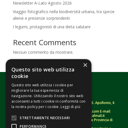
Newsletter A-Lato Agosto 2026
Viaggio fotografico nella biodiversità urbana, tra specie
aliene e presenze sorprendenti
I legumi, protagonisti di una dieta salutare
Recent Comments
Nessun commento da mostrare.
×
Questo sito web utilizza
cookie
Questo sito web utilizza i cookie per
migliorare la tua esperienza di
navigazione. Utilizzando il nostro sito web
acconsenti a tutti i cookie in conformità con
Fondazione Senza Frontiere – ETS |
Strada S. Apollonio, 6
la nostra policy per i cookie.
Leggi di più
– 46042 Castel Goffredo (MN)
Tel.
0376/781314
– Sito: www.senzafrontiere.com E-mail:
tenuapol@gmail.com
– Pec:
tenuapol@legalmail.it
STRETTAMENTE NECESSARI
C. F.
90008460207
– Registro persone giuridiche Provincia di
Mantova n. 243 (sospeso)
PERFORMANCE