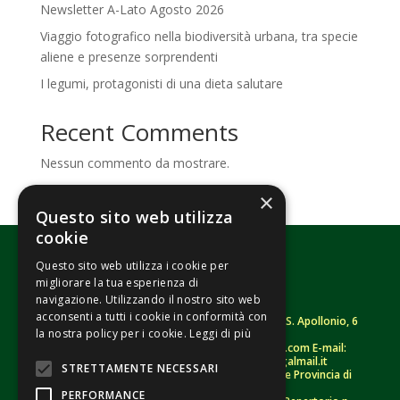
Newsletter A-Lato Agosto 2026
Viaggio fotografico nella biodiversità urbana, tra specie
aliene e presenze sorprendenti
I legumi, protagonisti di una dieta salutare
Recent Comments
Nessun commento da mostrare.
×
Questo sito web utilizza
cookie
Questo sito web utilizza i cookie per
migliorare la tua esperienza di
navigazione. Utilizzando il nostro sito web
acconsenti a tutti i cookie in conformità con
Fondazione Senza Frontiere – ETS |
Strada S. Apollonio, 6
la nostra policy per i cookie.
Leggi di più
– 46042 Castel Goffredo (MN)
Tel.
0376/781314
– Sito: www.senzafrontiere.com E-mail:
tenuapol@gmail.com
– Pec:
tenuapol@legalmail.it
STRETTAMENTE NECESSARI
C. F.
90008460207
– Registro persone giuridiche Provincia di
Mantova n. 243 (sospeso)
PERFORMANCE