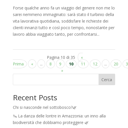
Forse qualche anno fa un viaggio del genere non me lo
sarei nemmeno immaginato: sarà stato il turbinio della
vita lavorativa quotidiana, soddisfare le richieste dei
clienti innanzi tutto e così poco tempo, nonostante per
lavoro abbia viaggiato tanto, per confrontarsi...
Pagina 10 di 35
«
Prima
«
...
8
9
10
11
12
...
20
3
»
Cerca
Recent Posts
Chi si nasconde nel sottobosco?🌿
🦦 La danza delle lontre in Amazzonia: un inno alla
biodiversità che dobbiamo proteggere 🌿