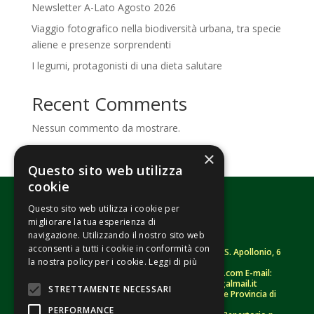
Newsletter A-Lato Agosto 2026
Viaggio fotografico nella biodiversità urbana, tra specie
aliene e presenze sorprendenti
I legumi, protagonisti di una dieta salutare
Recent Comments
Nessun commento da mostrare.
×
Questo sito web utilizza
cookie
Questo sito web utilizza i cookie per
migliorare la tua esperienza di
navigazione. Utilizzando il nostro sito web
acconsenti a tutti i cookie in conformità con
Fondazione Senza Frontiere – ETS |
Strada S. Apollonio, 6
la nostra policy per i cookie.
Leggi di più
– 46042 Castel Goffredo (MN)
Tel.
0376/781314
– Sito: www.senzafrontiere.com E-mail:
tenuapol@gmail.com
– Pec:
tenuapol@legalmail.it
STRETTAMENTE NECESSARI
C. F.
90008460207
– Registro persone giuridiche Provincia di
Mantova n. 243 (sospeso)
PERFORMANCE