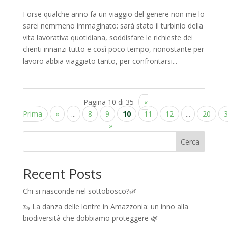
Forse qualche anno fa un viaggio del genere non me lo
sarei nemmeno immaginato: sarà stato il turbinio della
vita lavorativa quotidiana, soddisfare le richieste dei
clienti innanzi tutto e così poco tempo, nonostante per
lavoro abbia viaggiato tanto, per confrontarsi...
Pagina 10 di 35
«
Prima
«
...
8
9
10
11
12
...
20
3
»
Cerca
Recent Posts
Chi si nasconde nel sottobosco?🌿
🦦 La danza delle lontre in Amazzonia: un inno alla
biodiversità che dobbiamo proteggere 🌿