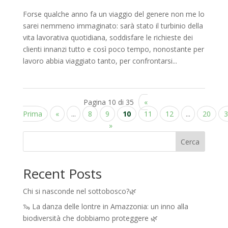
Forse qualche anno fa un viaggio del genere non me lo
sarei nemmeno immaginato: sarà stato il turbinio della
vita lavorativa quotidiana, soddisfare le richieste dei
clienti innanzi tutto e così poco tempo, nonostante per
lavoro abbia viaggiato tanto, per confrontarsi...
Pagina 10 di 35
«
Prima
«
...
8
9
10
11
12
...
20
3
»
Cerca
Recent Posts
Chi si nasconde nel sottobosco?🌿
🦦 La danza delle lontre in Amazzonia: un inno alla
biodiversità che dobbiamo proteggere 🌿