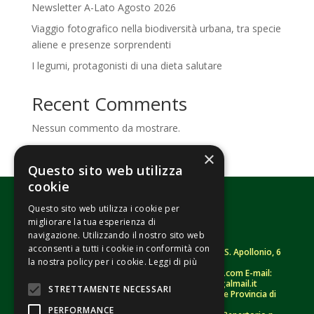
Newsletter A-Lato Agosto 2026
Viaggio fotografico nella biodiversità urbana, tra specie
aliene e presenze sorprendenti
I legumi, protagonisti di una dieta salutare
Recent Comments
Nessun commento da mostrare.
×
Questo sito web utilizza
cookie
Questo sito web utilizza i cookie per
migliorare la tua esperienza di
navigazione. Utilizzando il nostro sito web
acconsenti a tutti i cookie in conformità con
Fondazione Senza Frontiere – ETS |
Strada S. Apollonio, 6
la nostra policy per i cookie.
Leggi di più
– 46042 Castel Goffredo (MN)
Tel.
0376/781314
– Sito: www.senzafrontiere.com E-mail:
tenuapol@gmail.com
– Pec:
tenuapol@legalmail.it
STRETTAMENTE NECESSARI
C. F.
90008460207
– Registro persone giuridiche Provincia di
Mantova n. 243 (sospeso)
PERFORMANCE