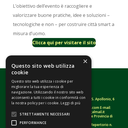
L’obiettivo dell’evento è raccogliere e
valorizzare buone pratiche, idee e soluzioni –
tecnologiche e non – per costruire città smart a
misura d’uomo.
Clicca qui per visitare il sito
×
Questo sito web utilizza
cookie
Questo sito web utilizza i cookie per
migliorare la tua esperienza di
navigazione. Utilizzando il nostro sito web
acconsenti a tutti i cookie in conformità con
Fondazione Senza Frontiere – ETS |
Strada S. Apollonio, 6
la nostra policy per i cookie.
Leggi di più
– 46042 Castel Goffredo (MN)
Tel.
0376/781314
– Sito: www.senzafrontiere.com E-mail:
tenuapol@gmail.com
– Pec:
tenuapol@legalmail.it
STRETTAMENTE NECESSARI
C. F.
90008460207
– Registro persone giuridiche Provincia di
Mantova n. 243 (sospeso)
PERFORMANCE
Registro Unico Nazionale del Terzo Settore – Repertorio n.