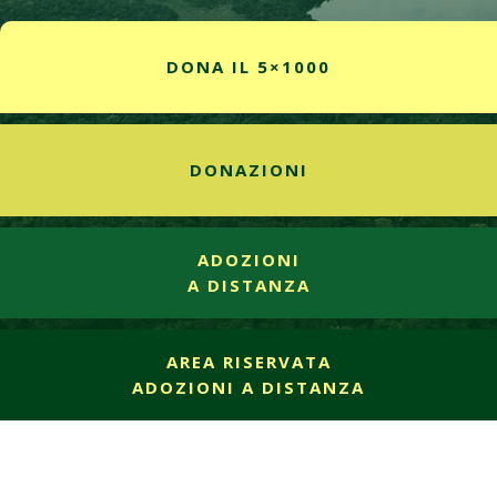
DONA IL 5×1000
DONAZIONI
ADOZIONI
A DISTANZA
AREA RISERVATA
ADOZIONI A DISTANZA