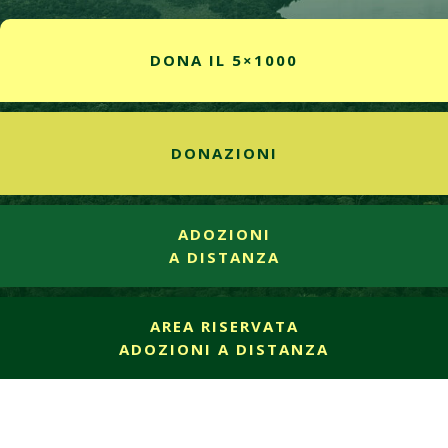
DONA IL 5×1000
DONAZIONI
ADOZIONI
A DISTANZA
AREA RISERVATA
ADOZIONI A DISTANZA