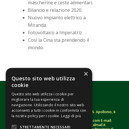
mascherine e ceste alimentari.
Bilancio e relazione 2020.
Nuovo impianto elettrico a
Miranda.
Fotovoltaico a Imperatriz.
Così la Cina sta prendendo il
mondo.
×
Questo sito web utilizza
cookie
Questo sito web utilizza i cookie per
migliorare la tua esperienza di
navigazione. Utilizzando il nostro sito web
acconsenti a tutti i cookie in conformità con
Fondazione Senza Frontiere – ETS |
Strada S. Apollonio, 6
la nostra policy per i cookie.
Leggi di più
– 46042 Castel Goffredo (MN)
Tel.
0376/781314
– Sito: www.senzafrontiere.com E-mail:
tenuapol@gmail.com
– Pec:
tenuapol@legalmail.it
STRETTAMENTE NECESSARI