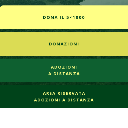
DONA IL 5×1000
DONAZIONI
ADOZIONI
A DISTANZA
AREA RISERVATA
ADOZIONI A DISTANZA