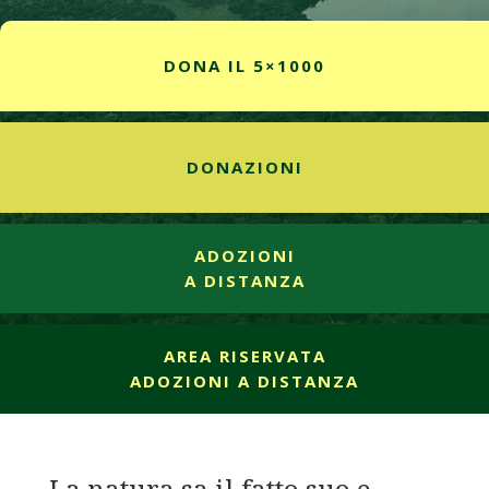
DONA IL 5×1000
DONAZIONI
ADOZIONI
A DISTANZA
AREA RISERVATA
ADOZIONI A DISTANZA
La natura sa il fatto suo e