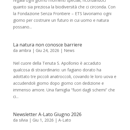
regala ogni giorno momenti speciali, ricordandoci
quanto sia preziosa la biodiversità che ci circonda. Con
la Fondazione Senza Frontiere – ETS lavoriamo ogni
giorno per costruire un futuro in cui uomo e natura
possano...
La natura non conosce barriere
da
ambra
|
Giu 24, 2026
|
News
Nel cuore della Tenuta S. Apollonio è accaduto
qualcosa di straordinario: un fagiano dorato ha
adottato tre piccoli anatroccoli, covando le loro uova e
accudendoli giorno dopo giorno con dedizione e
immenso amore. Una famiglia “fuori dagli schemi” che
ci...
Newsletter A-Lato Giugno 2026
da
silvia
|
Giu 1, 2026
|
A-Lato