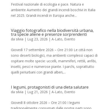
Festival nazionale di ecologia e pace. Natura e
ambiente Aumento dei grandi incendi boschivi in Italia
nel 2025. Grandi incendi in Europa anche...
Viaggio fotografico nella biodiversità urbana,
tra specie aliene e presenze sorprendenti
da
silvia
|
Lug 23, 2026
|
A-Lato
,
Evento
Giovedì 17 settembre 2026 – Ore 21:00 Le città non
sono deserti biologici, ma ambienti complessi capaci di
ospitare molte specie: uccelli, mammiferi, rettili, anfibi,
insetti, pesci e numerose piante. I parchi, soprattutto
quelli periurbani con grandi alberi,...
I legumi, protagonisti di una dieta salutare
da
silvia
|
Lug 21, 2026
|
A-Lato
,
Evento
Giovedì 8 ottobre 2026 – Ore 21:00 I legumi
tradizionalmente consumati dalle nostre parti sono