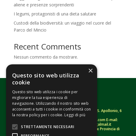
aliene e presenze sorprendenti
I legumi, protagonisti di una dieta salutare
Custodi della biodiversità: un viaggio nel cuore del
Parco del Mincio
Recent Comments
Nessun commento da mostrare.
×
Questo sito web utilizza
cookie
Questo sito web utilizza i cookie per
migliorare la tua esperienza di
navigazione. Utilizzando il nostro sito web
acconsenti a tutti i cookie in conformità con
Fondazione Senza Frontiere – ETS |
Strada S. Apollonio, 6
la nostra policy per i cookie.
Leggi di più
– 46042 Castel Goffredo (MN)
Tel.
0376/781314
– Sito: www.senzafrontiere.com E-mail:
tenuapol@gmail.com
– Pec:
tenuapol@legalmail.it
STRETTAMENTE NECESSARI
C. F.
90008460207
– Registro persone giuridiche Provincia di
Mantova n. 243 (sospeso)
PERFORMANCE