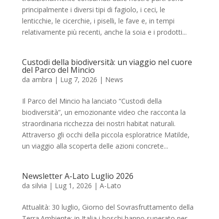
principalmente i diversi tipi di fagiolo, i ceci, le
lenticchie, le cicerchie, i piselli, le fave e, in tempi
relativamente più recenti, anche la soia e i prodotti...
Custodi della biodiversità: un viaggio nel cuore
del Parco del Mincio
da
ambra
|
Lug 7, 2026
|
News
Il Parco del Mincio ha lanciato “Custodi della
biodiversità”, un emozionante video che racconta la
straordinaria ricchezza dei nostri habitat naturali.
Attraverso gli occhi della piccola esploratrice Matilde,
un viaggio alla scoperta delle azioni concrete...
Newsletter A-Lato Luglio 2026
da
silvia
|
Lug 1, 2026
|
A-Lato
Attualità: 30 luglio, Giorno del Sovrasfruttamento della
Terra.Ambiente: in Italia i boschi hanno superato per