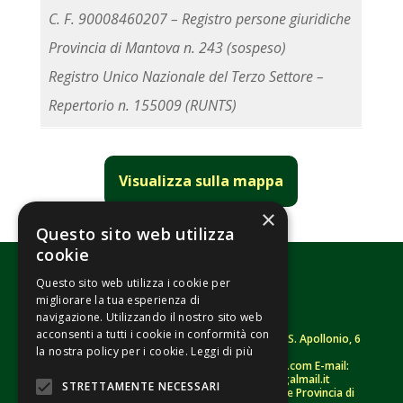
C. F. 90008460207 – Registro persone giuridiche
Provincia di Mantova n. 243 (sospeso)
Registro Unico Nazionale del Terzo Settore –
Repertorio n. 155009 (RUNTS)
Visualizza sulla mappa
×
Questo sito web utilizza
cookie
Questo sito web utilizza i cookie per
migliorare la tua esperienza di
navigazione. Utilizzando il nostro sito web
acconsenti a tutti i cookie in conformità con
Fondazione Senza Frontiere – ETS |
Strada S. Apollonio, 6
la nostra policy per i cookie.
Leggi di più
– 46042 Castel Goffredo (MN)
Tel.
0376/781314
– Sito: www.senzafrontiere.com E-mail:
tenuapol@gmail.com
– Pec:
tenuapol@legalmail.it
STRETTAMENTE NECESSARI
C. F.
90008460207
– Registro persone giuridiche Provincia di