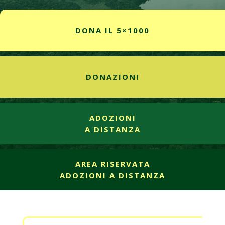
DONA IL 5×1000
DONAZIONI
ADOZIONI
A DISTANZA
AREA RISERVATA
ADOZIONI A DISTANZA